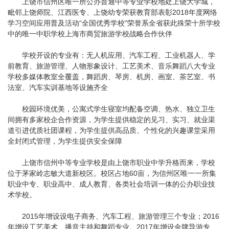
上饶市信州区唯一所公办普通中等专业学校地处上饶大学城，
毗邻上饶师院、江西医专、上饶幼专荣获教育部表彰2018年度网络
学习空间应用普及活动“全国优秀学校"荣誉系全省获此殊荣十所学校
中的唯一中职学校上海市商贸旅游学校战略合作伙伴
学校开设的专业有：无人机应用、汽车工程、工业机器人、学
前教育、旅游管理、人物形象设计、工艺美术、音乐舞蹈八大专业
学校多媒体教室全覆盖，舞蹈房、琴房、机房、画室、茶艺室、书
法室、汽车实训基地等设施齐全
校园环境优美，公寓式学生寝室均配备空调、热水、独立卫生
间拥有多家校企合作资源，为学生提供稳定的见习、实习、就业渠
道引进优质社团课程，为学生提供高品质、个性化的兴趣课堂采用
全封闭式管理，为学生提供安全保障
上饶市信州中等专业学校是由上饶市职业中学升格而来，学校
位于茅家岭志敏大道新校区。校区占地60亩，为信州区唯一一所集
职业中专、职业高中、成人教育、各类社会培训一体的公办职业技
术学校。
2015年增设设电子商务、汽车工程、旅游管理三个专业；2016
年增设工艺美术、播音主持和舞蹈专业。2017年增设金牌导游专