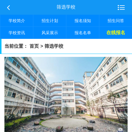


筛选学校
学校简介
招生计划
报名须知
招生问答
在线报名
学校资讯
风采展示
报名名单
当前位置：
首页
>
筛选学校