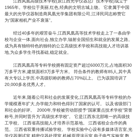
江西凤凰高级技术学校(原江西光学仪器总厂技术学校)成立于
1965年。学校位于美丽,红色,经典的文明古城上饶。 它隶属于中国
最大的光学仪器制造商凤凰光学集团有限公司,江泽民同志称赞它
为“国家相机产业不衰落”。
经过40多年的艰苦奋斗,江西凤凰高等技术学校走上了一条由学
校与企业一体,面向社会,独立办学,辐射全国招生和就业的发展之路。
成为具有独特特色的独特的公立高级技术学校和高技能人才培训基
地,为众多学生寻找基础,稳定就业。
江西凤凰高等专科学校拥有固定资产超过6000万元,占地面积30
万多平方米,建筑面积3万多平方米。 符合条件的教师有85人,其中具
有大专以上学历,中高级职称的教师占70%以上。 已为该国培训了
20,000多名优秀人才。
近年来,随着公司和社会的发展变化,江西凤凰高等专科学校的办
学规模逐年扩大,办学能力和特色得到了国家的认可。 以及省级部门
和社会的好评。 2000年,学校被劳动部授予“国家重点技术学校”荣誉
称号,并同时晋升为“高级技术学校”。 它是江西东北部唯一的高级技
工学校。 江西省高技能人才培养示范基地。 江西省校企合作的典
范。 江西省双重传播试验学校。 学校实验中心设有多媒体语言室,光
学仪器测试室,精密仪器处理室,机械原理演示室,电子电气实验室,数