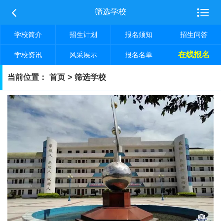


筛选学校
学校简介
招生计划
报名须知
招生问答
在线报名
学校资讯
风采展示
报名名单
当前位置：
首页
>
筛选学校