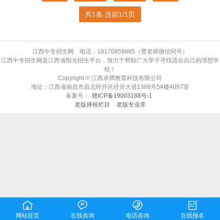
共1条 当前1/1页
江西中专招生网 电话：18170859885（曹老师微信同号）
江西中专招生网是江西省阳光招生平台，致力于帮助广大学子寻找适合自己的理想学
校！
Copyright © 江西卓腾教育科技有限公司
地址：江西省南昌市昌北经开区经开大道1388号5#楼4097室
备案号：
赣ICP备19003188号-1
老版择校栏目
老版专业库




网站首页
在线咨询
电话咨询
在线报名