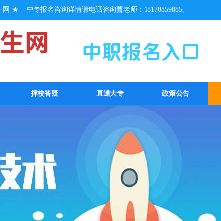
 ★ 中专报名咨询详情请电话咨询曹老师：18170859885。
择校答疑
直通大专
政策公告