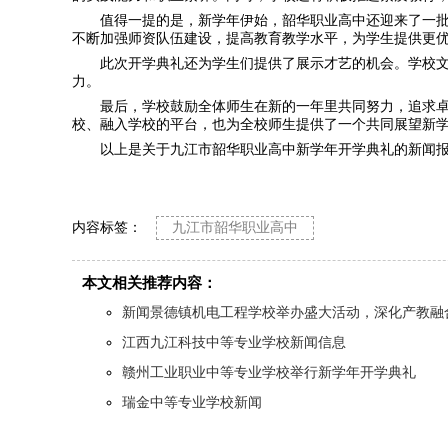
值得一提的是，新学年伊始，韶华职业高中还迎来了一
不断加强师资队伍建设，提高教育教学水平，为学生提供更
此次开学典礼还为学生们提供了展示才艺的机会。学校
力。
最后，学校鼓励全体师生在新的一年里共同努力，追求
校、融入学校的平台，也为全校师生提供了一个共同展望新
以上是关于九江市韶华职业高中新学年开学典礼的新闻
内容标签：
九江市韶华职业高中
本文相关推荐内容：
新闻景德镇机电工程学校举办盛大活动，深化产教融
江西九江科技中等专业学校新闻信息
赣州工业职业中等专业学校举行新学年开学典礼
瑞金中等专业学校新闻