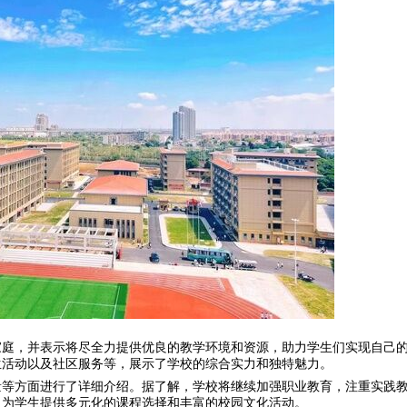
家庭，并表示将尽全力提供优良的教学环境和资源，助力学生们实现自己
生活动以及社区服务等，展示了学校的综合实力和独特魅力。
量等方面进行了详细介绍。据了解，学校将继续加强职业教育，注重实践
，为学生提供多元化的课程选择和丰富的校园文化活动。