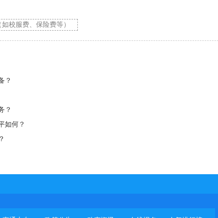
（如校服费、保险费等）
备？
务？
平如何？
？