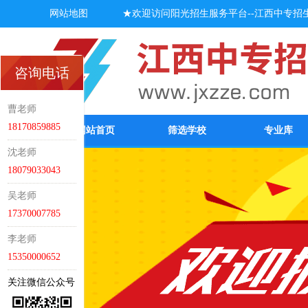
网站地图
★欢迎访问阳光招生服务平台--江西中专招生网
咨询电话
曹老师
18170859885
网站首页
筛选学校
专业库
沈老师
18079033043
吴老师
17370007785
李老师
15350000652
关注微信公众号