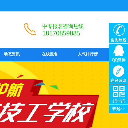
中专报名咨询热线
18170859885
动态资讯
在线报名
人气排行榜
收起>>