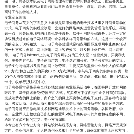
销、电子商务技术以及电子商务管理等方面的学问和基本技艺，能在各类企、
事业单位、金融机构及政府部门从事理论业务管理、谋划、调研、咨询、以及
研讨工作的特地人才。
专业定义编辑
电子商务从英文的字面意义上看就是应用先进的电子技术从事各种商业活动的
方式。电子商务的实质应该是一套完好的网络商务运营及管理信息系统。再细
致一点，它是应用现有的计算机硬件设备、软件和网络基础设备，经过一定的
协议衔接起来的电子网络环境中止各种各样商务活动的方式。这是一个比较严
厉的定义，说得粗浅一点，电子商务普通就是指应用国际互联网中止商务活动
的一种方式，例如：网上营销、网上客户效劳、以及网上做广告、网上调查
等。 电子商务Internet上的电子商务可以分为三个方面：信息效劳、买卖和支
付。主要内容包括：电子商情广告；电子选购和买卖、电子买卖凭证的交流；
电子支付与结算以及售后的网上效劳等。主要买卖类型有企业与个人的买卖(B
to C方式)和企业之间的买卖(B to B方式)两种。参与电子商务的实体有四类：顾
客(个人消费者或企业集团)、商户(包括销售商、制造商、储运商)、银行(包括发
卡行、收单行)及认证中心。
电子商务通常是指是在全球各地普遍的商业贸易活动中，在因特网开放的网络
环境下，基于阅读器/效劳器应用方式，买卖双方不谋面地中止各种商贸活动，
完成消费者的网上购物、商户之间的网上买卖和在线电子支付以及各种商务活
动、买卖活动、金融活动和相关的综合效劳活动的一种新型的商业运营方式。
电子商务是应用微电脑技术和网络通讯技术中止的商务活动。各国政府、学
者、企业界人士根据自己所处的位置和对电子商务参与的角度和程度的不同，
给出了许多不同的定义。专业方向编辑
本专业有六个专业方向：网站设计与程序方向、网络营销方向、网络产品规划
方向、企业信息化、个人网络创业及银行卡的研发，seo优化和网店运营方向，