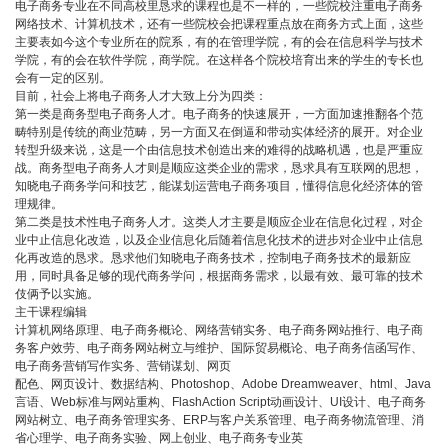
电子商务专业在不同高校里恳求的课程也是不一样的，一些院校注重电子商务
网络技术、计算机技术，还有一些院校会把课程重点放在商务方式上面，这些
主要表如今这个专业所在的院系，有的在管理学院，有的会在信息科学与技术
学院，有的会在软件学院，商学院。在这样各个院校培育出来的学生的专长也
会有一定的区别。
目前，社会上将电子商务人才大致上分为四类：
第一类是商务型电子商务人才。电子商务的快速展开，一方面加速推翻各个范
畴特别是传统的商业范畴，另一方面又在倒逼和带动实体经济的展开。对企业
转型升级来说，这是一个由信息技术创造出来的难得的战略机遇，也是严重应
战。商务型电子商务人才则是顺应这类企业的需求，恳求具有互联网的思想，
知晓电子商务学问和技艺，能谋划运营电子商务项目，懂得信息化经济体的管
理规律。
第二类是技术性电子商务人才。这类人才主要是顺应企业在信息化过程，对企
业中止信息化改造，以及企业信息化后随着信息化技术的进步对企业中止信息
化再改造的恳求。恳求他们知晓电子商务技术，控制电子商务技术的最新应
用，同时具备足够的现代商务学问，根据商务需求，以最有效、最可靠的技术
伎俩予以实施。
主干课程编辑
计算机网络原理、电子商务概论、网络营销实务、电子商务网站推行、电子商
务客户效劳、电子商务网站树立与维护、国际贸易概论、电子商务信函写作、
电子商务营销写作实务、营销谋划、网页
配色、网页设计、数据结构、Photoshop、Adobe Dreamweaver、html、Java
言语、Web标准与网站重构、FlashAction Script动画设计、UI设计、电子商务
网站树立、电子商务管理实务、ERP与客户关系管理、电子商务物流管理、消
省心理学、电子商务实验、网上创业、电子商务专业英