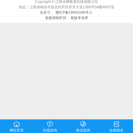
Copyright © 江西卓腾教育科技有限公司
地址：江西省南昌市昌北经开区经开大道1388号5#楼4097室
备案号：
赣ICP备19003188号-1
老版择校栏目
老版专业库




网站首页
在线咨询
电话咨询
在线报名