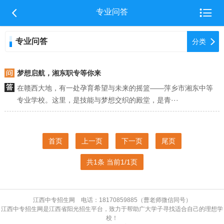


专业问答
专业问答

分类
梦想启航，湘东职专等你来
在赣西大地，有一处孕育希望与未来的摇篮——萍乡市湘东中等
专业学校。这里，是技能与梦想交织的殿堂，是青···
首页
上一页
下一页
尾页
共1条 当前1/1页
江西中专招生网 电话：18170859885（曹老师微信同号）
江西中专招生网是江西省阳光招生平台，致力于帮助广大学子寻找适合自己的理想学
校！